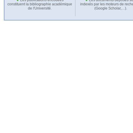
constituent la bibliographie académique
indexés par les moteurs de rech
de l'Université.
(Google Scholar,…).