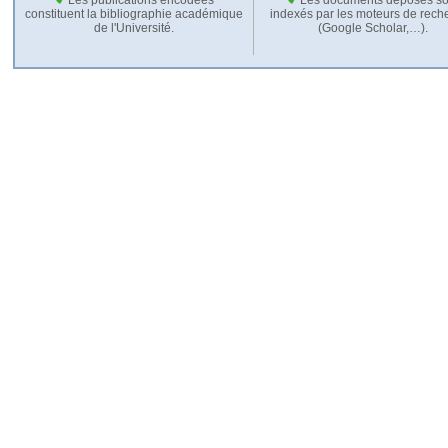
constituent la bibliographie académique
indexés par les moteurs de rech
de l'Université.
(Google Scholar,…).