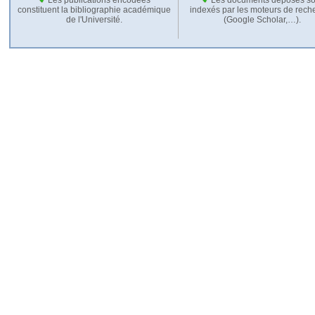
constituent la bibliographie académique
indexés par les moteurs de rech
de l'Université.
(Google Scholar,…).