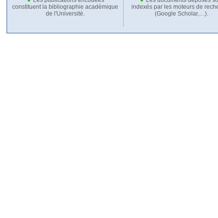
constituent la bibliographie académique
indexés par les moteurs de rech
de l'Université.
(Google Scholar,…).