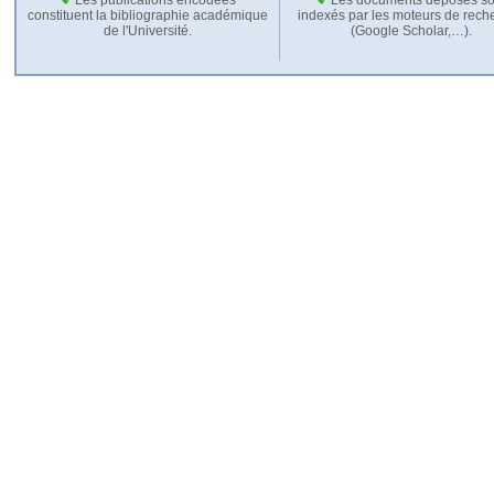
constituent la bibliographie académique
indexés par les moteurs de rech
de l'Université.
(Google Scholar,…).