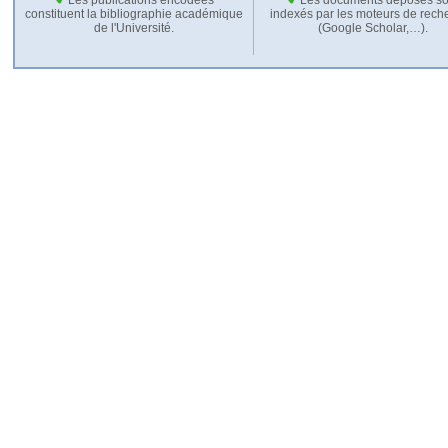
constituent la bibliographie académique
indexés par les moteurs de rech
de l'Université.
(Google Scholar,…).