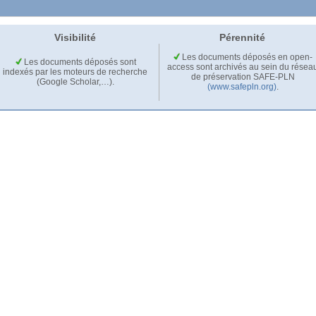
Visibilité
Pérennité
Les documents déposés en open-
Les documents déposés sont
access sont archivés au sein du résea
indexés par les moteurs de recherche
de préservation SAFE-PLN
(Google Scholar,…).
(www.safepln.org)
.