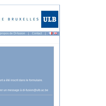
propos de DI-fusion
|
Contact
|
nt a été inscrit dans le formulaire.
voyer un message à
di-fusion@ulb.ac.be