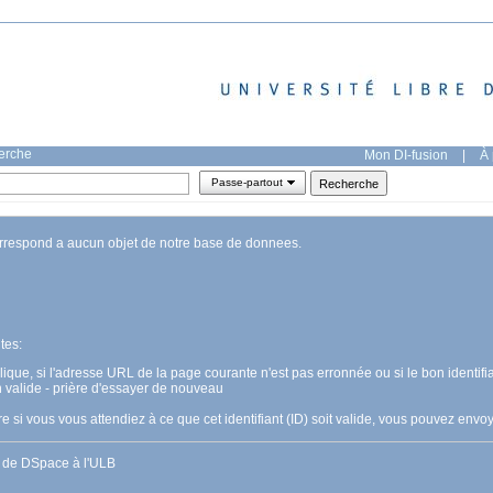
herche
Mon DI-fusion
|
À 
Passe-partout
orrespond a aucun objet de notre base de donnees.
tes:
pplique, si l'adresse URL de la page courante n'est pas erronnée ou si le bon identifia
n valide - prière d'essayer de nouveau
 si vous vous attendiez à ce que cet identifiant (ID) soit valide, vous pouvez en
s de DSpace à l'ULB