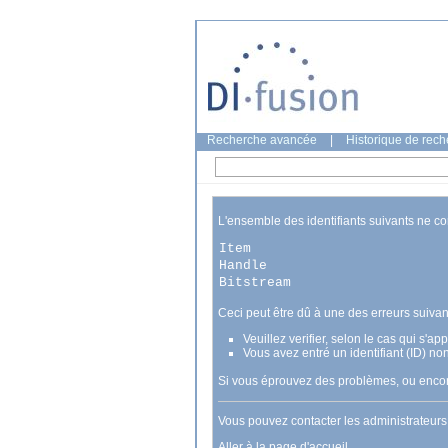
Recherche avancée
|
Historique de rec
L'ensemble des identifiants suivants ne c
Item
Handle
Bitstream
Ceci peut être dû à une des erreurs suivan
Veuillez verifier, selon le cas qui s'a
Vous avez entré un identifiant (ID) no
Si vous éprouvez des problèmes, ou encore
Vous pouvez contacter les administrateur
Aller à la page d'accueil