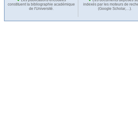
constituent la bibliographie académique
indexés par les moteurs de rech
de l'Université.
(Google Scholar,…).