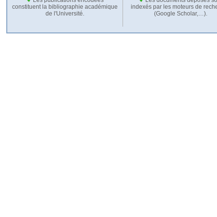
constituent la bibliographie académique
indexés par les moteurs de rech
de l'Université.
(Google Scholar,…).