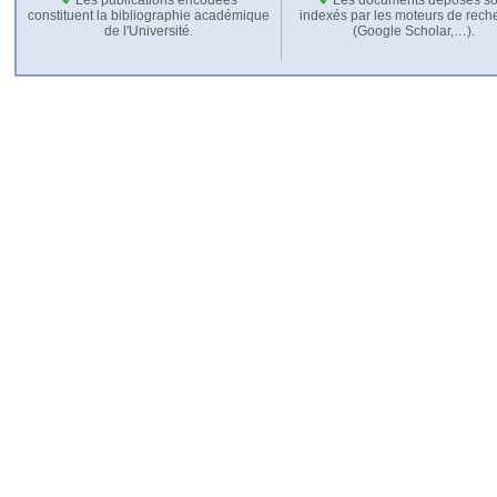
constituent la bibliographie académique
indexés par les moteurs de rech
de l'Université.
(Google Scholar,…).