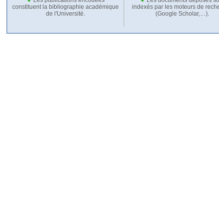
constituent la bibliographie académique
indexés par les moteurs de rech
de l'Université.
(Google Scholar,…).