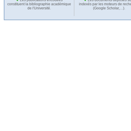
constituent la bibliographie académique
indexés par les moteurs de rech
de l'Université.
(Google Scholar,…).