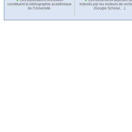
constituent la bibliographie académique
indexés par les moteurs de rech
de l'Université.
(Google Scholar,…).