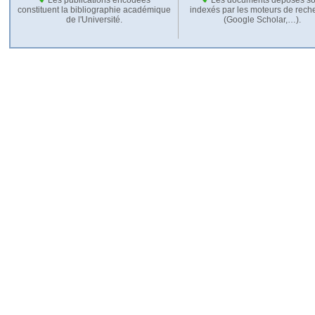
constituent la bibliographie académique
indexés par les moteurs de rech
de l'Université.
(Google Scholar,…).