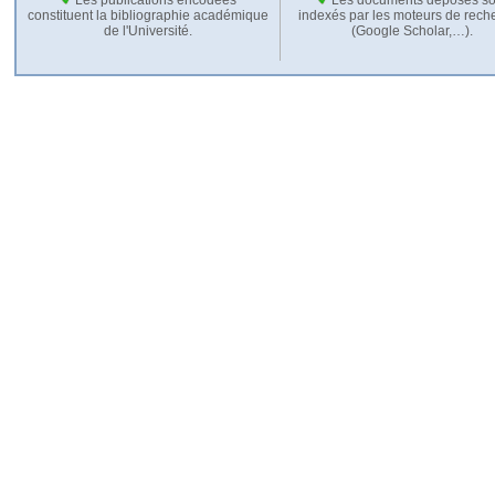
constituent la bibliographie académique
indexés par les moteurs de rech
de l'Université.
(Google Scholar,…).