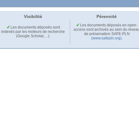
Visibilité
Pérennité
Les documents déposés en open-
Les documents déposés sont
access sont archivés au sein du résea
indexés par les moteurs de recherche
de préservation SAFE-PLN
(Google Scholar,…).
(www.safepln.org)
.