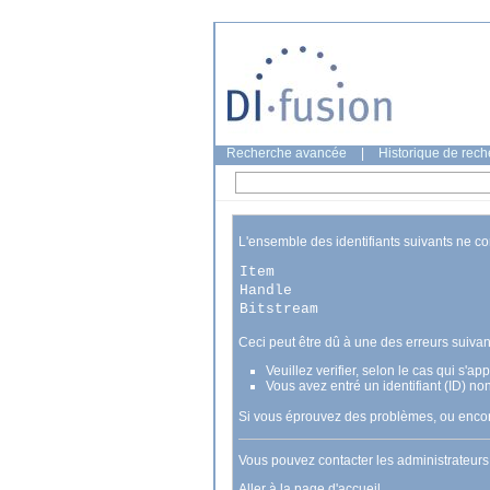
Recherche avancée
|
Historique de rec
L'ensemble des identifiants suivants ne c
Item
Handle
Bitstream
Ceci peut être dû à une des erreurs suivan
Veuillez verifier, selon le cas qui s'a
Vous avez entré un identifiant (ID) no
Si vous éprouvez des problèmes, ou encore
Vous pouvez contacter les administrateur
Aller à la page d'accueil