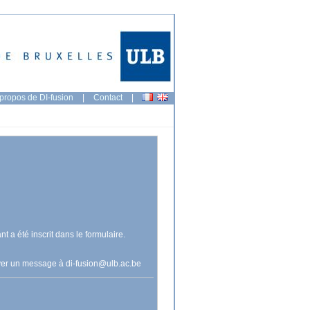
propos de DI-fusion
|
Contact
|
nt a été inscrit dans le formulaire.
voyer un message à
di-fusion@ulb.ac.be