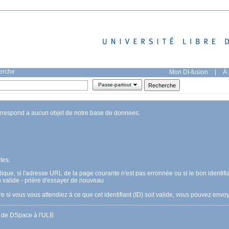
herche
Mon DI-fusion
|
À 
Passe-partout
orrespond a aucun objet de notre base de donnees.
tes:
pplique, si l'adresse URL de la page courante n'est pas erronnée ou si le bon identifia
n valide - prière d'essayer de nouveau
 si vous vous attendiez à ce que cet identifiant (ID) soit valide, vous pouvez en
s de DSpace à l'ULB