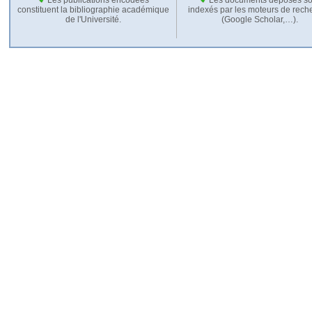
constituent la bibliographie académique
indexés par les moteurs de rech
de l'Université.
(Google Scholar,…).