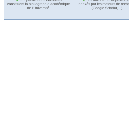
constituent la bibliographie académique
indexés par les moteurs de rech
de l'Université.
(Google Scholar,…).