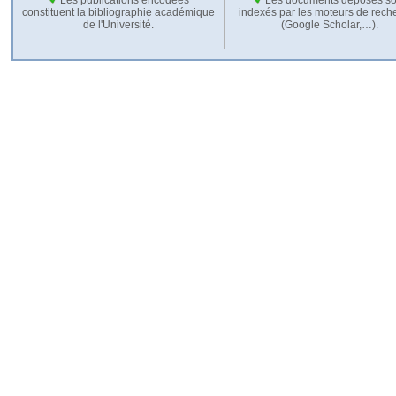
constituent la bibliographie académique
indexés par les moteurs de rech
de l'Université.
(Google Scholar,…).