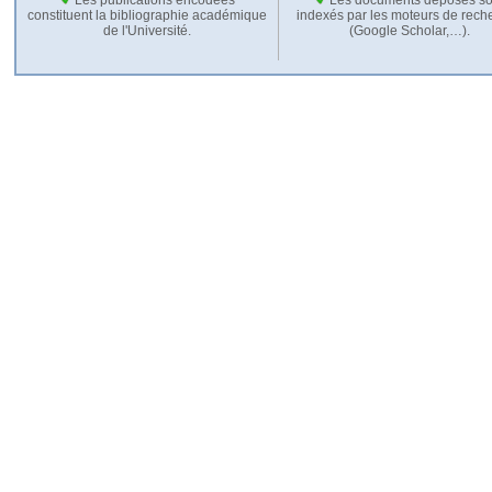
constituent la bibliographie académique
indexés par les moteurs de rech
de l'Université.
(Google Scholar,…).