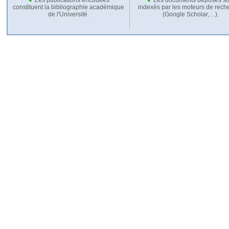
constituent la bibliographie académique
indexés par les moteurs de rech
de l'Université.
(Google Scholar,…).