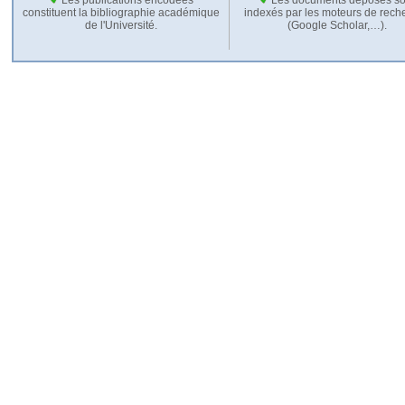
constituent la bibliographie académique
indexés par les moteurs de rech
de l'Université.
(Google Scholar,…).