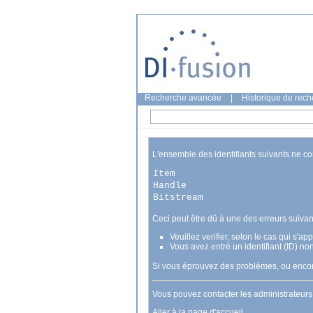
Recherche avancée
|
Historique de rec
L'ensemble des identifiants suivants ne c
Item
Handle
Bitstream
Ceci peut être dû à une des erreurs suivan
Veuillez verifier, selon le cas qui s'a
Vous avez entré un identifiant (ID) no
Si vous éprouvez des problèmes, ou encore
Vous pouvez contacter les administrateur
Aller à la page d'accueil