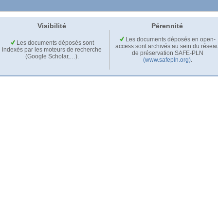
Visibilité
Pérennité
Les documents déposés en open-
Les documents déposés sont
access sont archivés au sein du résea
indexés par les moteurs de recherche
de préservation SAFE-PLN
(Google Scholar,…).
(www.safepln.org)
.