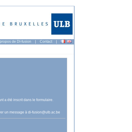
propos de DI-fusion
|
Contact
|
nt a été inscrit dans le formulaire.
voyer un message à
di-fusion@ulb.ac.be