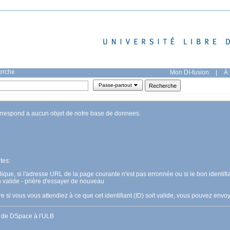
herche
Mon DI-fusion
|
À 
Passe-partout
orrespond a aucun objet de notre base de donnees.
tes:
pplique, si l'adresse URL de la page courante n'est pas erronnée ou si le bon identifia
n valide - prière d'essayer de nouveau
 si vous vous attendiez à ce que cet identifiant (ID) soit valide, vous pouvez en
s de DSpace à l'ULB