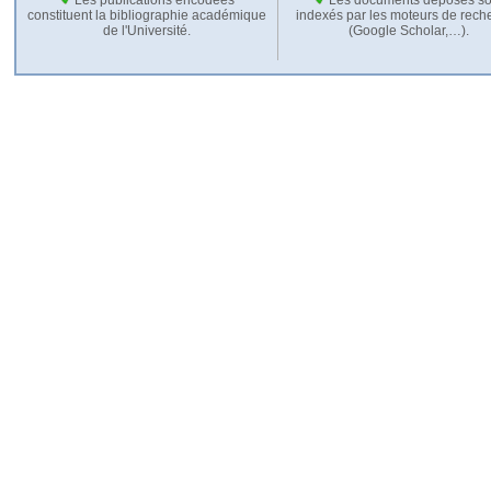
constituent la bibliographie académique
indexés par les moteurs de rech
de l'Université.
(Google Scholar,…).