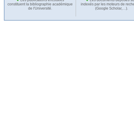
constituent la bibliographie académique
indexés par les moteurs de rech
de l'Université.
(Google Scholar,…).