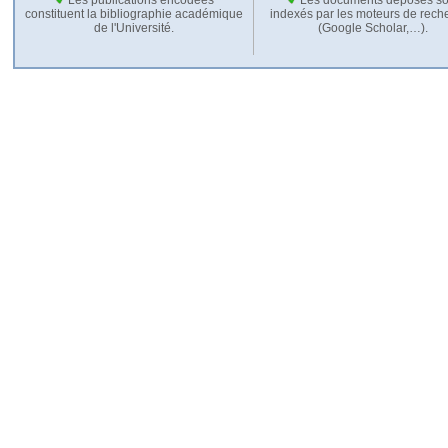
constituent la bibliographie académique
indexés par les moteurs de rech
de l'Université.
(Google Scholar,…).