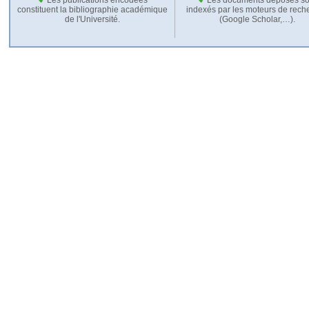
constituent la bibliographie académique
indexés par les moteurs de rech
de l'Université.
(Google Scholar,…).