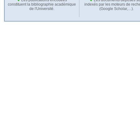
constituent la bibliographie académique
indexés par les moteurs de rech
de l'Université.
(Google Scholar,…).