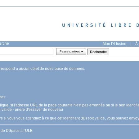
herche
Mon DI-fusion
|
À 
Passe-partout
orrespond a aucun objet de notre base de donnees.
tes:
pplique, si l'adresse URL de la page courante n'est pas erronnée ou si le bon identifia
n valide - prière d'essayer de nouveau
 si vous vous attendiez à ce que cet identifiant (ID) soit valide, vous pouvez en
s de DSpace à l'ULB