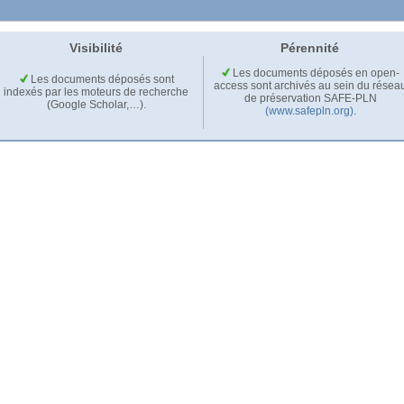
Visibilité
Pérennité
Les documents déposés en open-
Les documents déposés sont
access sont archivés au sein du résea
indexés par les moteurs de recherche
de préservation SAFE-PLN
(Google Scholar,…).
(www.safepln.org)
.