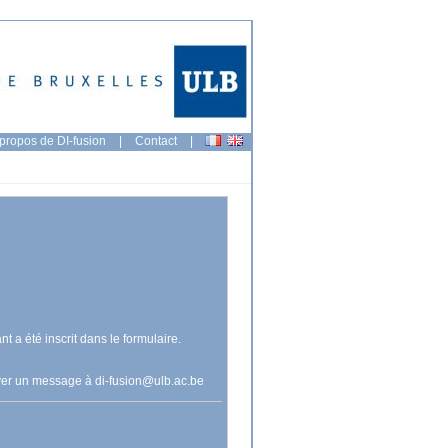
propos de DI-fusion
|
Contact
|
nt a été inscrit dans le formulaire.
voyer un message à
di-fusion@ulb.ac.be