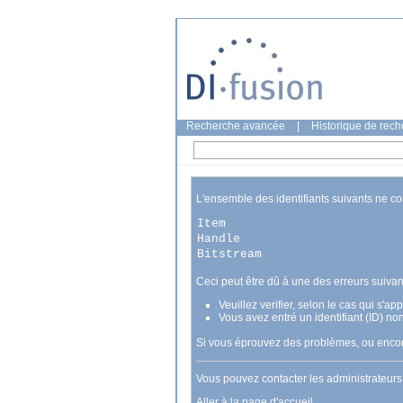
Recherche avancée
|
Historique de rec
L'ensemble des identifiants suivants ne c
Item
Handle
Bitstream
Ceci peut être dû à une des erreurs suivan
Veuillez verifier, selon le cas qui s'a
Vous avez entré un identifiant (ID) no
Si vous éprouvez des problèmes, ou encore
Vous pouvez contacter les administrateur
Aller à la page d'accueil