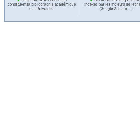
constituent la bibliographie académique
indexés par les moteurs de rech
de l'Université.
(Google Scholar,…).