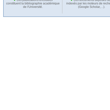
constituent la bibliographie académique
indexés par les moteurs de rech
de l'Université.
(Google Scholar,…).