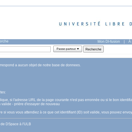
herche
Mon DI-fusion
|
À 
Passe-partout
orrespond a aucun objet de notre base de donnees.
tes:
pplique, si l'adresse URL de la page courante n'est pas erronnée ou si le bon identifia
n valide - prière d'essayer de nouveau
 si vous vous attendiez à ce que cet identifiant (ID) soit valide, vous pouvez en
s de DSpace à l'ULB