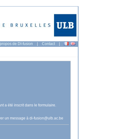
propos de DI-fusion
|
Contact
|
nt a été inscrit dans le formulaire.
voyer un message à
di-fusion@ulb.ac.be