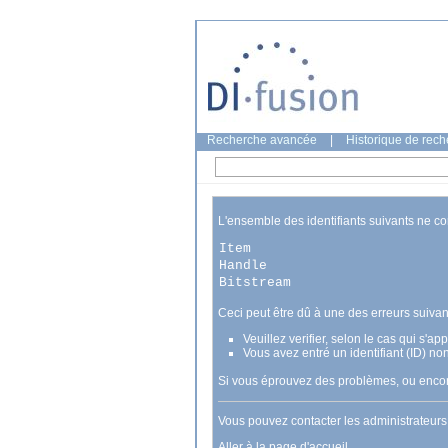
Recherche avancée
|
Historique de rec
L'ensemble des identifiants suivants ne c
Item
Handle
Bitstream
Ceci peut être dû à une des erreurs suivan
Veuillez verifier, selon le cas qui s'a
Vous avez entré un identifiant (ID) no
Si vous éprouvez des problèmes, ou encore
Vous pouvez contacter les administrateur
Aller à la page d'accueil