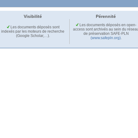
Visibilité
Pérennité
Les documents déposés en open-
Les documents déposés sont
access sont archivés au sein du résea
indexés par les moteurs de recherche
de préservation SAFE-PLN
(Google Scholar,…).
(www.safepln.org)
.