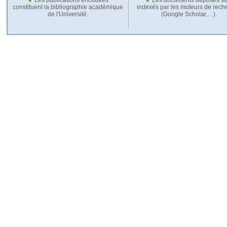
constituent la bibliographie académique
indexés par les moteurs de rech
de l'Université.
(Google Scholar,…).