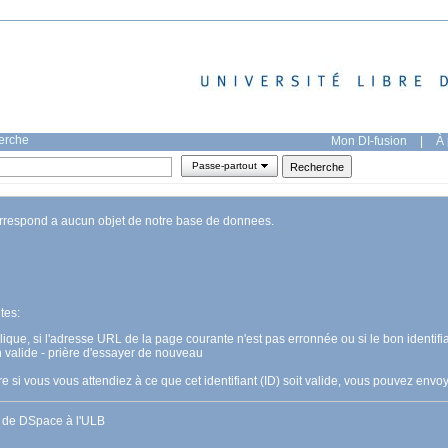
herche
Mon DI-fusion
|
À 
Passe-partout
orrespond a aucun objet de notre base de donnees.
tes:
pplique, si l'adresse URL de la page courante n'est pas erronnée ou si le bon identifia
n valide - prière d'essayer de nouveau
 si vous vous attendiez à ce que cet identifiant (ID) soit valide, vous pouvez en
s de DSpace à l'ULB