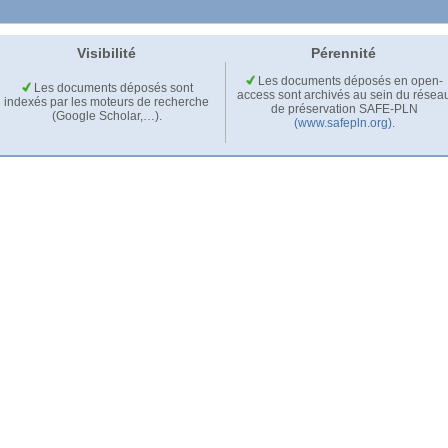
Visibilité
Pérennité
Les documents déposés en open-
Les documents déposés sont
access sont archivés au sein du résea
indexés par les moteurs de recherche
de préservation SAFE-PLN
(Google Scholar,…).
(www.safepln.org)
.