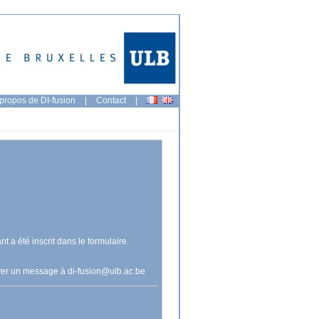
propos de DI-fusion
|
Contact
|
nt a été inscrit dans le formulaire.
voyer un message à
di-fusion@ulb.ac.be