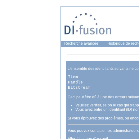
Recherche avancée
|
Historique de rec
L'ensemble des identifiants suivants ne c
Item
Handle
Bitstream
Ceci peut être dû à une des erreurs suivan
Veuillez verifier, selon le cas qui s'a
Vous avez entré un identifiant (ID) no
Si vous éprouvez des problèmes, ou encore
Vous pouvez contacter les administrateur
Aller à la page d'accueil