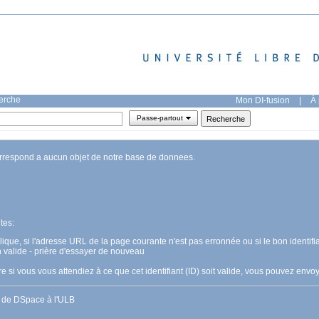
herche
Mon DI-fusion
|
À 
Passe-partout
orrespond a aucun objet de notre base de donnees.
tes:
pplique, si l'adresse URL de la page courante n'est pas erronnée ou si le bon identifia
n valide - prière d'essayer de nouveau
 si vous vous attendiez à ce que cet identifiant (ID) soit valide, vous pouvez en
s de DSpace à l'ULB