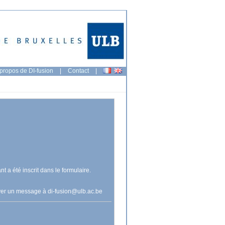
propos de DI-fusion
|
Contact
|
nt a été inscrit dans le formulaire.
voyer un message à
di-fusion@ulb.ac.be