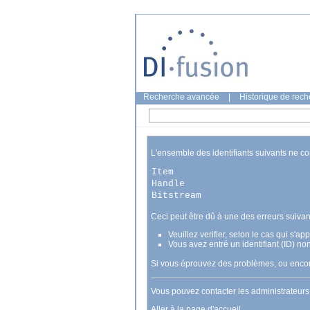
Recherche avancée
|
Historique de rec
L'ensemble des identifiants suivants ne c
Item
Handle
Bitstream
Ceci peut être dû à une des erreurs suivan
Veuillez verifier, selon le cas qui s'a
Vous avez entré un identifiant (ID) no
Si vous éprouvez des problèmes, ou encore
Vous pouvez contacter les administrateur
Aller à la page d'accueil