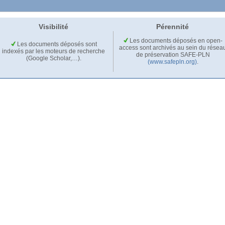
Visibilité
Pérennité
Les documents déposés en open-
Les documents déposés sont
access sont archivés au sein du résea
indexés par les moteurs de recherche
de préservation SAFE-PLN
(Google Scholar,…).
(www.safepln.org)
.