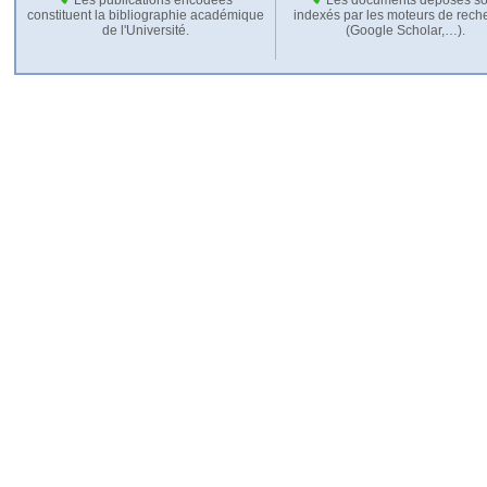
constituent la bibliographie académique
indexés par les moteurs de rech
de l'Université.
(Google Scholar,…).