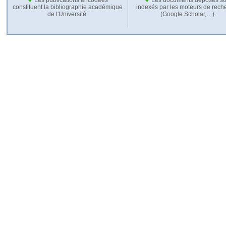
constituent la bibliographie académique
indexés par les moteurs de rech
de l'Université.
(Google Scholar,…).