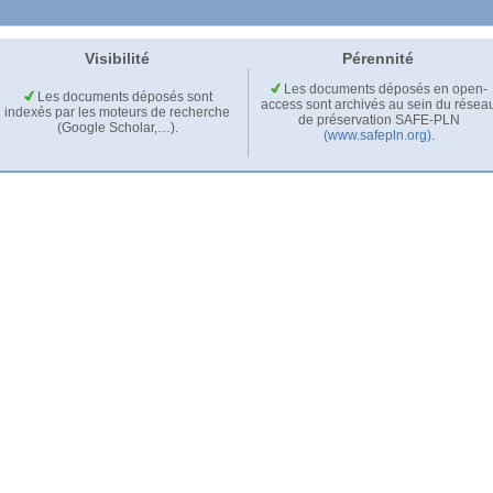
Visibilité
Pérennité
Les documents déposés en open-
Les documents déposés sont
access sont archivés au sein du résea
indexés par les moteurs de recherche
de préservation SAFE-PLN
(Google Scholar,…).
(www.safepln.org)
.