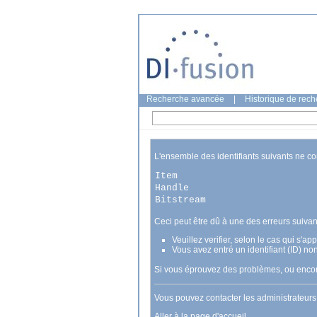
Recherche avancée
|
Historique de rec
L'ensemble des identifiants suivants ne c
Item
Handle
Bitstream
Ceci peut être dû à une des erreurs suivan
Veuillez verifier, selon le cas qui s'a
Vous avez entré un identifiant (ID) no
Si vous éprouvez des problèmes, ou encore
Vous pouvez contacter les administrateur
Aller à la page d'accueil