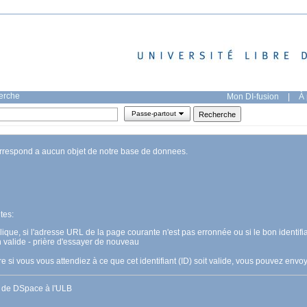
herche
Mon DI-fusion
|
À 
Passe-partout
orrespond a aucun objet de notre base de donnees.
tes:
pplique, si l'adresse URL de la page courante n'est pas erronnée ou si le bon identifia
n valide - prière d'essayer de nouveau
 si vous vous attendiez à ce que cet identifiant (ID) soit valide, vous pouvez en
s de DSpace à l'ULB