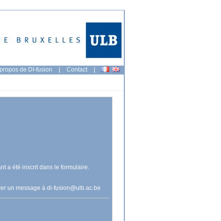
propos de DI-fusion
|
Contact
|
nt a été inscrit dans le formulaire.
voyer un message à
di-fusion@ulb.ac.be