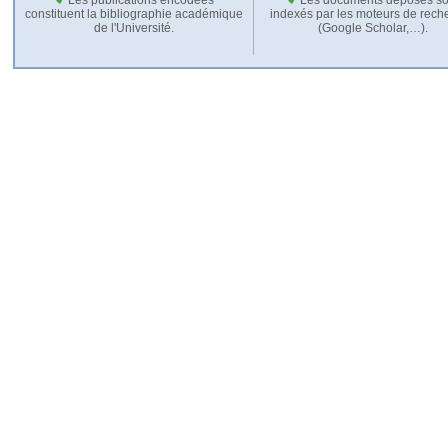
constituent la bibliographie académique
indexés par les moteurs de rech
de l'Université.
(Google Scholar,…).