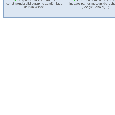
constituent la bibliographie académique
indexés par les moteurs de rech
de l'Université.
(Google Scholar,…).