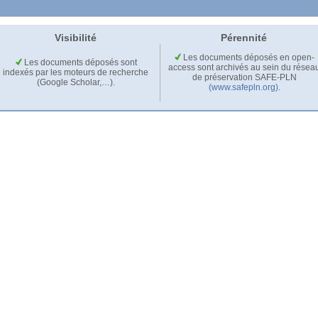
Visibilité
Pérennité
Les documents déposés en open-
Les documents déposés sont
access sont archivés au sein du résea
indexés par les moteurs de recherche
de préservation SAFE-PLN
(Google Scholar,…).
(www.safepln.org)
.