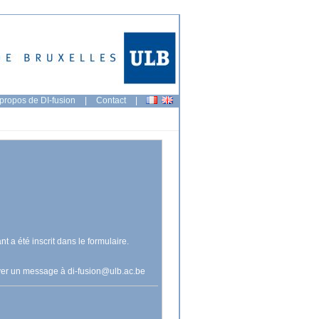
propos de DI-fusion
|
Contact
|
nt a été inscrit dans le formulaire.
voyer un message à
di-fusion@ulb.ac.be