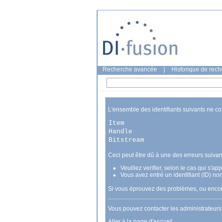
Recherche avancée
|
Historique de rec
L'ensemble des identifiants suivants ne c
Item
Handle
Bitstream
Ceci peut être dû à une des erreurs suivan
Veuillez verifier, selon le cas qui s'a
Vous avez entré un identifiant (ID) no
Si vous éprouvez des problèmes, ou encore
Vous pouvez contacter les administrateur
Aller à la page d'accueil