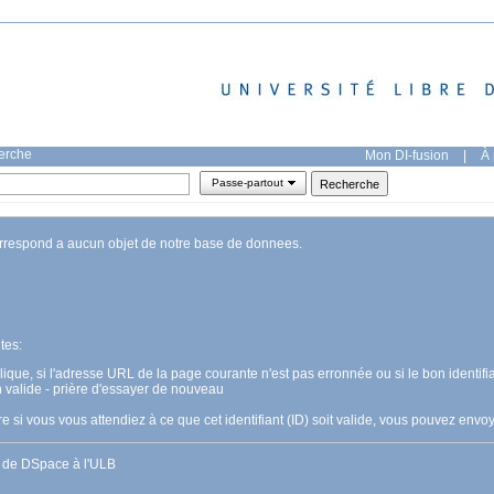
herche
Mon DI-fusion
|
À 
Passe-partout
orrespond a aucun objet de notre base de donnees.
tes:
pplique, si l'adresse URL de la page courante n'est pas erronnée ou si le bon identifia
n valide - prière d'essayer de nouveau
 si vous vous attendiez à ce que cet identifiant (ID) soit valide, vous pouvez en
s de DSpace à l'ULB