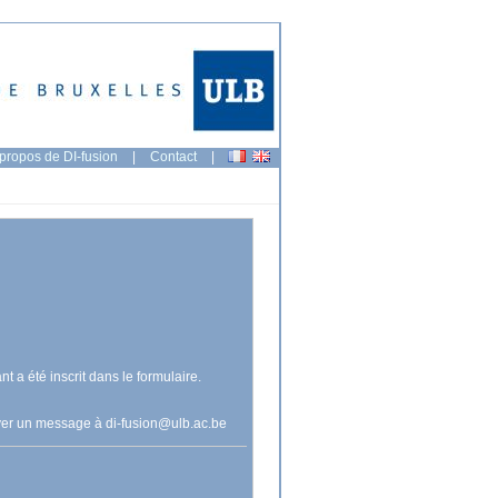
propos de DI-fusion
|
Contact
|
nt a été inscrit dans le formulaire.
voyer un message à
di-fusion@ulb.ac.be