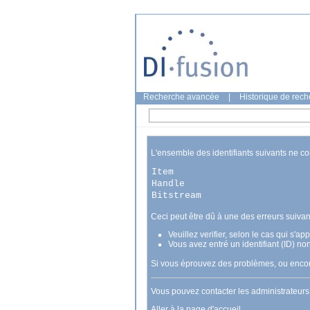
Recherche avancée
|
Historique de rec
L'ensemble des identifiants suivants ne c
Item
Handle
Bitstream
Ceci peut être dû à une des erreurs suivan
Veuillez verifier, selon le cas qui s'a
Vous avez entré un identifiant (ID) no
Si vous éprouvez des problèmes, ou encore
Vous pouvez contacter les administrateur
Aller à la page d'accueil