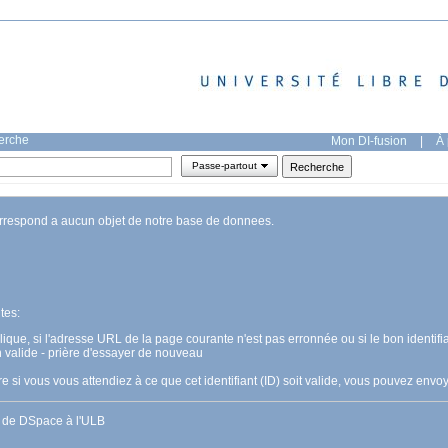
herche
Mon DI-fusion
|
À 
Passe-partout
orrespond a aucun objet de notre base de donnees.
tes:
pplique, si l'adresse URL de la page courante n'est pas erronnée ou si le bon identifia
n valide - prière d'essayer de nouveau
 si vous vous attendiez à ce que cet identifiant (ID) soit valide, vous pouvez en
s de DSpace à l'ULB