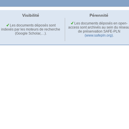
Visibilité
Pérennité
Les documents déposés en open-
Les documents déposés sont
access sont archivés au sein du résea
indexés par les moteurs de recherche
de préservation SAFE-PLN
(Google Scholar,…).
(www.safepln.org)
.