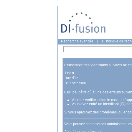
Recherche avancée
|
Historique de rec
L'ensemble des identifiants suivants ne c
Item
Handle
Bitstream
Ceci peut être dû à une des erreurs suivan
Veuillez verifier, selon le cas qui s'a
Vous avez entré un identifiant (ID) no
Si vous éprouvez des problèmes, ou encore
Vous pouvez contacter les administrateur
Aller à la page d'accueil