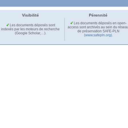
Visibilité
Pérennité
Les documents déposés en open-
Les documents déposés sont
access sont archivés au sein du résea
indexés par les moteurs de recherche
de préservation SAFE-PLN
(Google Scholar,…).
(www.safepln.org)
.