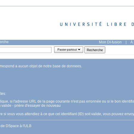
herche
Mon DI-fusion
|
À 
Passe-partout
orrespond a aucun objet de notre base de donnees.
tes:
pplique, si l'adresse URL de la page courante n'est pas erronnée ou si le bon identifia
n valide - prière d'essayer de nouveau
 si vous vous attendiez à ce que cet identifiant (ID) soit valide, vous pouvez en
s de DSpace à l'ULB