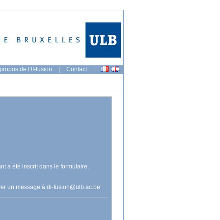
propos de DI-fusion
|
Contact
|
nt a été inscrit dans le formulaire.
voyer un message à
di-fusion@ulb.ac.be