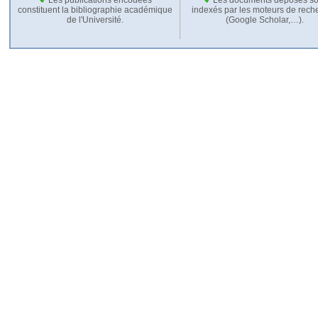
constituent la bibliographie académique
indexés par les moteurs de rech
de l'Université.
(Google Scholar,…).