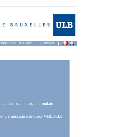
propos de DI-fusion
|
Contact
|
nt a été inscrit dans le formulaire.
voyer un message à
di-fusion@ulb.ac.be