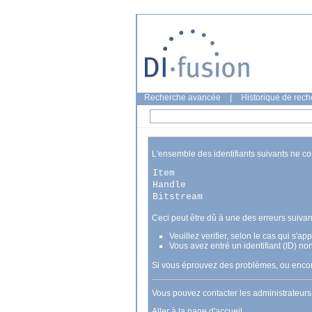
Recherche avancée
|
Historique de rec
L'ensemble des identifiants suivants ne c
Item
Handle
Bitstream
Ceci peut être dû à une des erreurs suivan
Veuillez verifier, selon le cas qui s'a
Vous avez entré un identifiant (ID) no
Si vous éprouvez des problèmes, ou encore
Vous pouvez contacter les administrateur
Aller à la page d'accueil