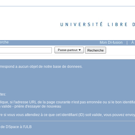
herche
Mon DI-fusion
|
À 
Passe-partout
orrespond a aucun objet de notre base de donnees.
tes:
pplique, si l'adresse URL de la page courante n'est pas erronnée ou si le bon identifia
n valide - prière d'essayer de nouveau
 si vous vous attendiez à ce que cet identifiant (ID) soit valide, vous pouvez en
s de DSpace à l'ULB