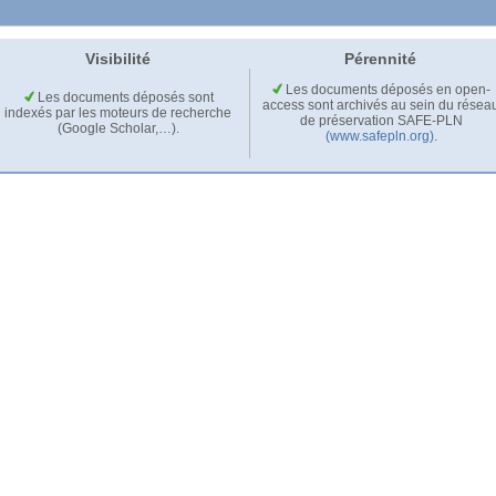
Visibilité
Pérennité
Les documents déposés en open-
Les documents déposés sont
access sont archivés au sein du résea
indexés par les moteurs de recherche
de préservation SAFE-PLN
(Google Scholar,…).
(www.safepln.org)
.