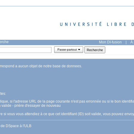
herche
Mon DI-fusion
|
À 
Passe-partout
orrespond a aucun objet de notre base de donnees.
tes:
pplique, si l'adresse URL de la page courante n'est pas erronnée ou si le bon identifia
n valide - prière d'essayer de nouveau
 si vous vous attendiez à ce que cet identifiant (ID) soit valide, vous pouvez en
s de DSpace à l'ULB