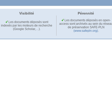
Visibilité
Pérennité
Les documents déposés en open-
Les documents déposés sont
access sont archivés au sein du résea
indexés par les moteurs de recherche
de préservation SAFE-PLN
(Google Scholar,…).
(www.safepln.org)
.