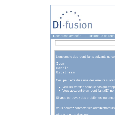
Recherche avancée
|
Historique de rec
L'ensemble des identifiants suivants ne c
Item
Handle
Bitstream
Ceci peut être dû à une des erreurs suivan
Veuillez verifier, selon le cas qui s'a
Vous avez entré un identifiant (ID) no
Si vous éprouvez des problèmes, ou encore
Vous pouvez contacter les administrateur
Aller à la page d'accueil