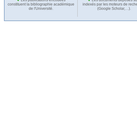
constituent la bibliographie académique
indexés par les moteurs de rech
de l'Université.
(Google Scholar,…).