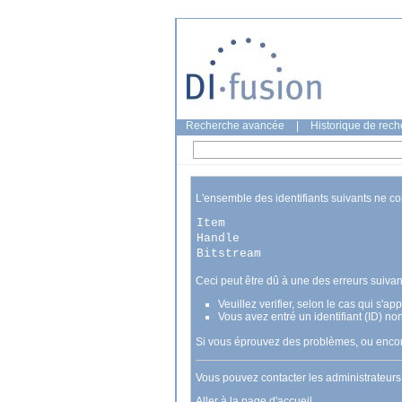
Recherche avancée
|
Historique de rec
L'ensemble des identifiants suivants ne c
Item
Handle
Bitstream
Ceci peut être dû à une des erreurs suivan
Veuillez verifier, selon le cas qui s'a
Vous avez entré un identifiant (ID) no
Si vous éprouvez des problèmes, ou encore
Vous pouvez contacter les administrateur
Aller à la page d'accueil