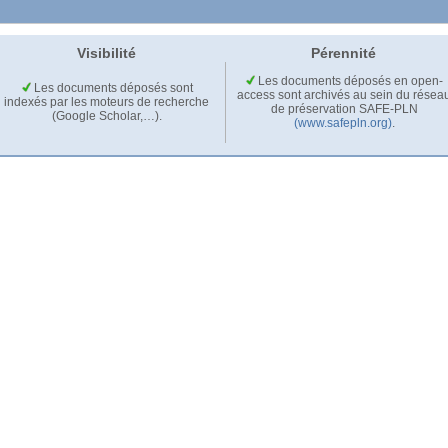
Visibilité
Pérennité
Les documents déposés en open-
Les documents déposés sont
access sont archivés au sein du résea
indexés par les moteurs de recherche
de préservation SAFE-PLN
(Google Scholar,…).
(www.safepln.org)
.