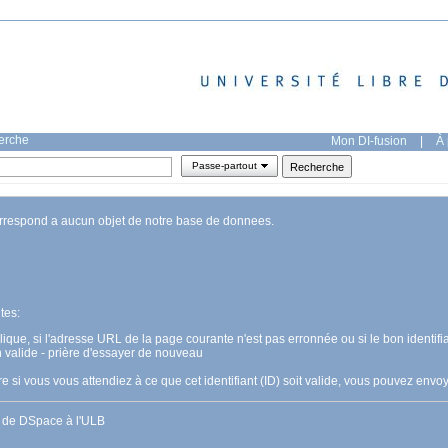
herche
Mon DI-fusion
|
À 
Passe-partout
orrespond a aucun objet de notre base de donnees.
tes:
pplique, si l'adresse URL de la page courante n'est pas erronnée ou si le bon identifia
n valide - prière d'essayer de nouveau
 si vous vous attendiez à ce que cet identifiant (ID) soit valide, vous pouvez en
s de DSpace à l'ULB