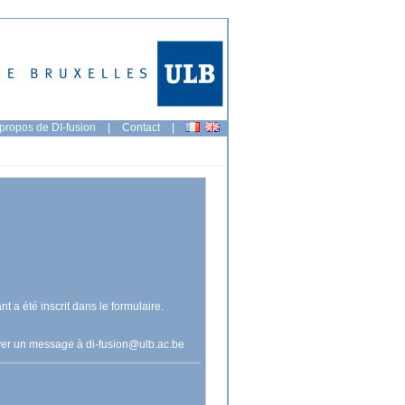
propos de DI-fusion
|
Contact
|
nt a été inscrit dans le formulaire.
voyer un message à
di-fusion@ulb.ac.be