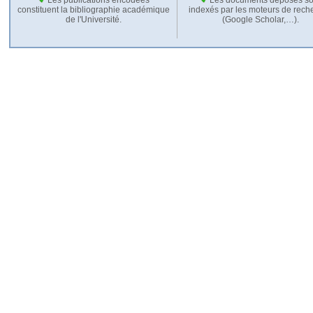
constituent la bibliographie académique
indexés par les moteurs de rech
de l'Université.
(Google Scholar,…).