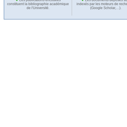
constituent la bibliographie académique
indexés par les moteurs de rech
de l'Université.
(Google Scholar,…).